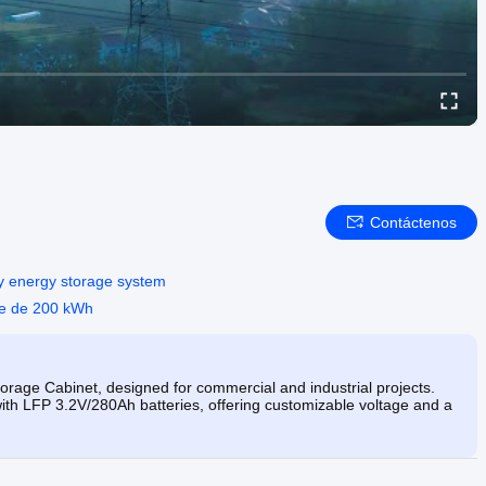
Contáctenos
ry energy storage system
re de 200 kWh
age Cabinet, designed for commercial and industrial projects.
 with LFP 3.2V/280Ah batteries, offering customizable voltage and a