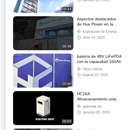
January 03, 2025
00:44
Aspectos destacados
de Hua Power en la
Feria de Cantón 2025 |
Exposición de Energía
Resumen de soluciones
Hua
June 24, 2025
de almacenamiento de
energía
00:46
batería de 48V LiFePO4
con la capacidad 160Ah
Otros vídeos
August 19, 2025
00:40
HC16A
Almacenamiento solar
6kW 16kWh Energía
gabinete de
doméstica
almacenamiento de energía
January 30, 2026
00:03