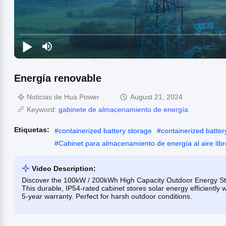
Energía renovable
Noticias de Hua Power
August 21, 2024
Keyword:
gabinete de almacenamiento de energía
Etiquetas:
#
containerized battery storage
#
containerized batte
#
Cabinet para almacenamiento de energía al aire lib
Video Description:
Discover the 100kW / 200kWh High Capacity Outdoor Energy Stor
This durable, IP54-rated cabinet stores solar energy efficiently
5-year warranty. Perfect for harsh outdoor conditions.