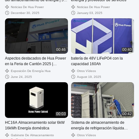
del almacenamiento de energía | 5
energía y proveedor de servicios
capas de protección
Noticias De Hua Power
Noticias De Hua Power
December 30, 2025
January 03, 2025
00:46
00:40
Aspectos destacados de Hua Power
batería de 48V LiFePO4 con la
en la Feria de Cantón 2025 |
capacidad 160Ah
Resumen de soluciones de
Exposición De Energía Hua
Otros Vídeos
almacenamiento de energía
June 24, 2025
August 19, 2025
00:03
00:42
HC16A Almacenamiento solar 6kW
Sistema de almacenamiento de
16kWh Energía doméstica
energía de refrigeración líquida
LiFePO4
Gabinete De Almacenamiento
Otros Vídeos