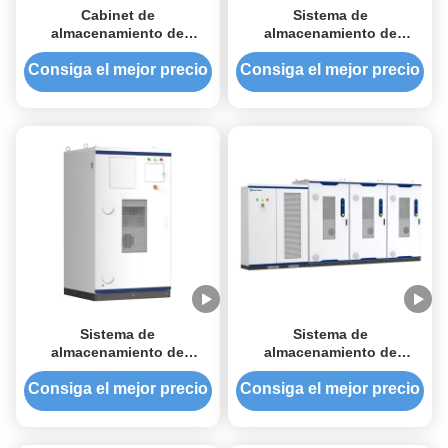
Cabinet de
Sistema de
almacenamiento de
almacenamiento de
energía al aire libre de
baterías solares de
100kW/200kWh Sistema de
100kW/200kWh
Consiga el mejor precio
Consiga el mejor precio
almacenamiento de
baterías comerciales de
energía solar híbrida todo
en uno
Sistema de
Sistema de
almacenamiento de
almacenamiento de
baterías solares
energía de refrigeración
industriales y comerciales
por aire BESS LiFePO4 de
Consiga el mejor precio
Consiga el mejor precio
Hua Power 1075kWh