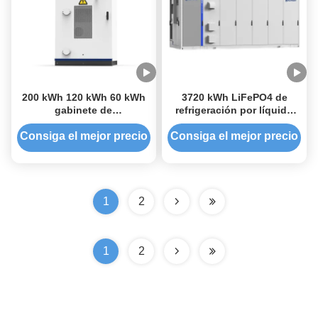
200 kWh 120 kWh 60 kWh
3720 kWh LiFePO4 de
gabinete de
refrigeración por líquido
almacenamiento de
Contenedor de
energía híbrida en red
almacenamiento de
Consiga el mejor precio
Consiga el mejor precio
fuera de la red todo en uno
energía industrial
sistema de
almacenamiento de
baterías solares
industriales
1
2
1
2