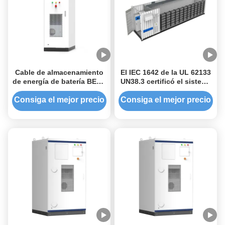
Cable de almacenamiento
El IEC 1642 de la UL 62133
de energía de batería BESS
UN38.3 certificó el sistema
200kWh 120kWh 60kWh
modular -20°C del
Sistema de
almacenamiento de
Consiga el mejor precio
Consiga el mejor precio
almacenamiento de
energía a +55°C con la
baterías solares todo en
extinción de incendios de
uno
sistema