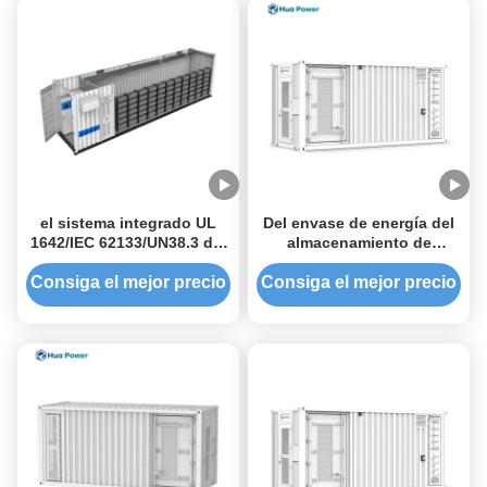
el sistema integrado UL
Del envase de energía del
1642/IEC 62133/UN38.3 del
almacenamiento de
almacenamiento de
sistema del sistema 50-
energía de los 20ft/40ft
1000kWh la extinción de
Consiga el mejor precio
Consiga el mejor precio
certificó
incendios consiste con
leyes locales o
regulaciones