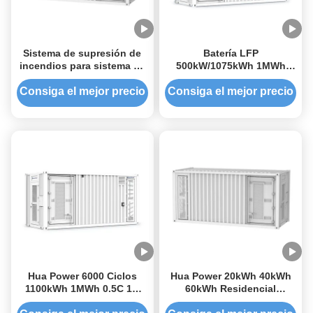
Sistema de supresión de
Batería LFP
incendios para sistema de
500kW/1075kWh 1MWh
almacenamiento de
Sistema de
energía en contenedor con
almacenamiento de
Consiga el mejor precio
Consiga el mejor precio
interfaz de comunicación
energía integrado de aire
RS485/CAN/Ethernet,
acondicionado y
conforme a la normativa de
refrigeración con
la UE
capacidad personalizada
Hua Power 6000 Ciclos
Hua Power 20kWh 40kWh
1100kWh 1MWh 0.5C 1C
60kWh Residencial
Experiencia de eficiencia
Comercial e industrial En