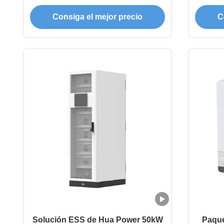
LiFePO4
Consiga el mejor precio
C
Solución ESS de Hua Power 50kW
Paque