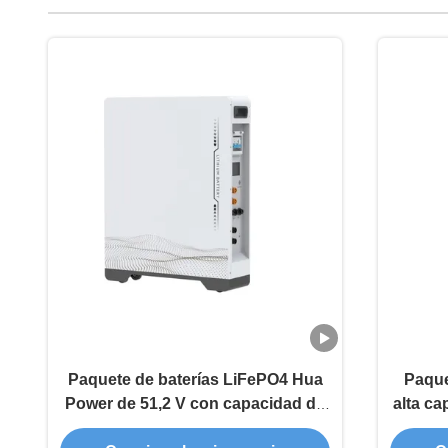
Paquete de baterías LiFePO4 Hua
Paque
Power de 51,2 V con capacidad de
alta c
200 Ah y capacidad nominal de
alma