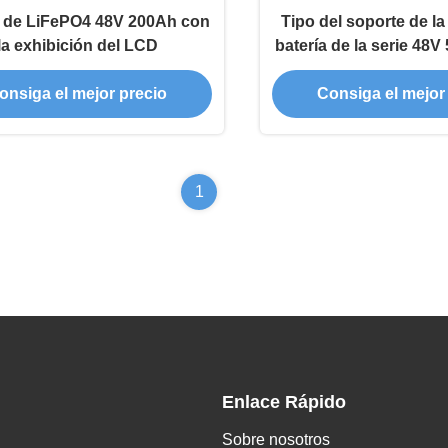
a de LiFePO4 48V 200Ah con
Tipo del soporte de la
la exhibición del LCD
batería de la serie 48
AT48-100AH del alma
onsiga el mejor precio
Consiga el mejor
de energía del 
1
Enlace Rápido
Sobre nosotros