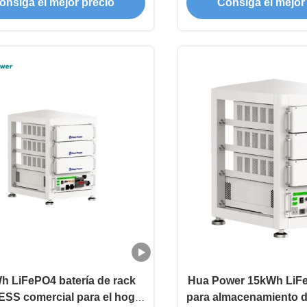
onsiga el mejor precio
Consiga el mejor
 para sistemas domésticos
h LiFePO4 batería de rack
Hua Power 15kWh LiFe
ESS comercial para el hogar
para almacenamiento d