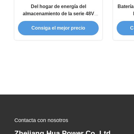
Del hogar de energía del
Baterí
almacenamiento de la serie 48V
51.2V 200Ah AT48-200AH de la
Consiga el mejor precio
C
batería del soporte tipo solamente
Contacta con nosotros
Zhejiang Hua Power Co.,Ltd