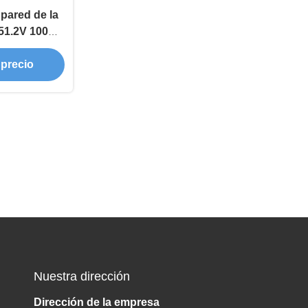
 pared de la
V 51.2V 100Ah
cenamiento
 precio
hogar
Nuestra dirección
Dirección de la empresa