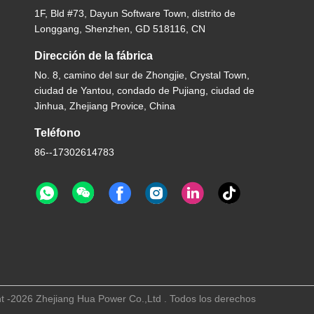
1F, Bld #73, Dayun Software Town, distrito de
Longgang, Shenzhen, GD 518116, CN
Dirección de la fábrica
No. 8, camino del sur de Zhongjie, Crystal Town,
ciudad de Yantou, condado de Pujiang, ciudad de
Jinhua, Zhejiang Provice, China
Teléfono
86--17302614783
t -2026 Zhejiang Hua Power Co.,Ltd . Todos los derechos