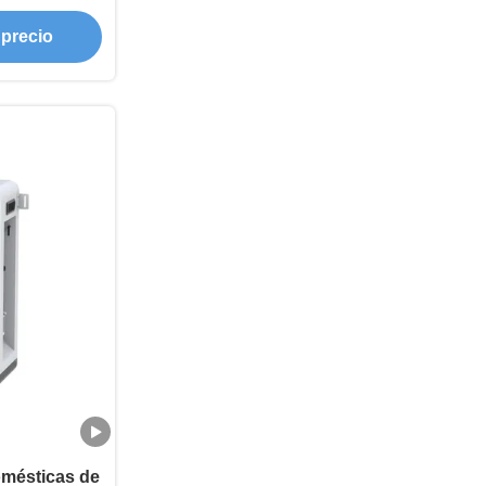
 precio
omésticas de