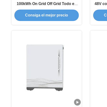
100kWh On Grid Off Grid Todo en
48V co
uno Batería de almacenamiento de
Consiga el mejor precio
C
energía para interiores Batería
LiFePO4