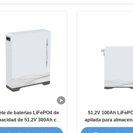
te de baterías LiFePO4 de
51.2V 100Ah LiFePO
apacidad de 51.2V 300Ah con
apilada para almacen
cenamiento de energía de
energía en el 