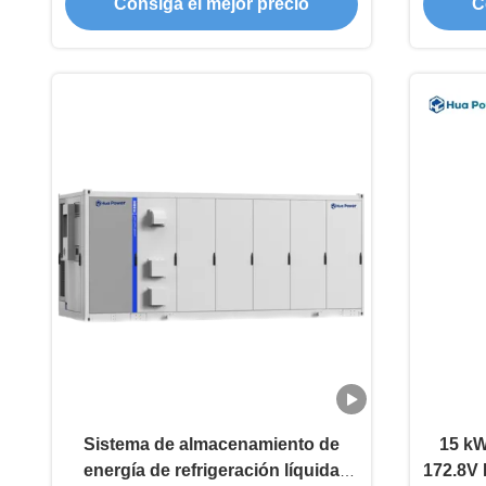
Consiga el mejor precio
C
10240 Wh para una larga vida útil
15kWh
de 6000 ciclos
Sistema de almacenamiento de
15 kW
energía de refrigeración líquida
172.8V 