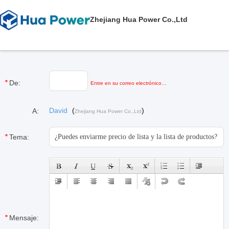
Zhejiang Hua Power Co.,Ltd
De:
Entre en su correo electrónico…
David
(
)
A:
Zhejiang Hua Power Co.,Ltd
Tema:
Mensaje: