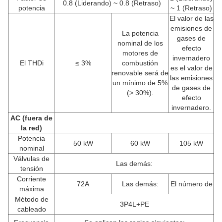
0.8 (Liderando) ~ 0.8 (Retraso)
potencia
~ 1 (Retraso)
El valor de las
emisiones de
La potencia
gases de
nominal de los
efecto
motores de
invernadero
El THDi
≤ 3%
combustión
es el valor de
renovable será de
las emisiones
un mínimo de 5%
de gases de
(> 30%).
efecto
invernadero.
AC (fuera de
la red)
Potencia
50 kW
60 kW
105 kW
nominal
Válvulas de
Las demás:
tensión
Corriente
72A
Las demás:
El número de
máxima
Método de
3P4L+PE
cableado