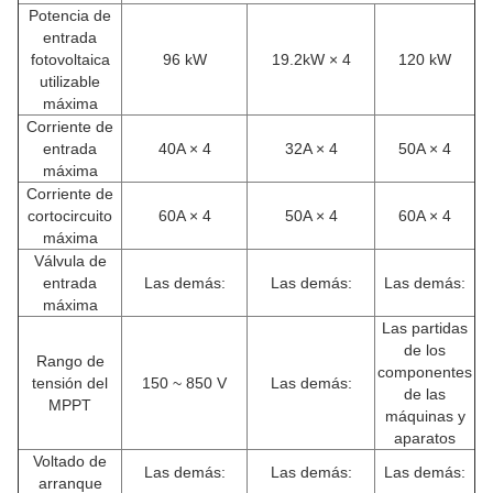
Potencia de
entrada
fotovoltaica
96 kW
19.2kW × 4
120 kW
utilizable
máxima
Corriente de
entrada
40A × 4
32A × 4
50A × 4
máxima
Corriente de
cortocircuito
60A × 4
50A × 4
60A × 4
máxima
Válvula de
entrada
Las demás:
Las demás:
Las demás:
máxima
Las partidas
de los
Rango de
componentes
tensión del
150 ~ 850 V
Las demás:
de las
MPPT
máquinas y
aparatos
Voltado de
Las demás:
Las demás:
Las demás:
arranque