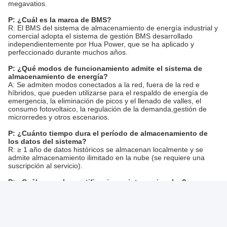
megavatios.
P: ¿Cuál es la marca de BMS?
R: El BMS del sistema de almacenamiento de energía industrial y
comercial adopta el sistema de gestión BMS desarrollado
independientemente por Hua Power, que se ha aplicado y
perfeccionado durante muchos años.
P: ¿Qué modos de funcionamiento admite el sistema de
almacenamiento de energía?
A: Se admiten modos conectados a la red, fuera de la red e
híbridos, que pueden utilizarse para el respaldo de energía de
emergencia, la eliminación de picos y el llenado de valles, el
consumo fotovoltaico, la regulación de la demanda,gestión de
microrredes y otros escenarios.
P: ¿Cuánto tiempo dura el período de almacenamiento de
los datos del sistema?
R: ≥ 1 año de datos históricos se almacenan localmente y se
admite almacenamiento ilimitado en la nube (se requiere una
suscripción al servicio).
P: ¿Cuáles son las certificaciones internacionales?
R: Todos los productos han aprobado los certificados CE,
IEC62619, UL9540, UN38.3, que están en línea con los
estándares de acceso al mercado de la UE y América del Norte.
P: ¿Cuál es el nivel de protección del sistema?