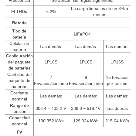
Frecuencia
Se aplican las reglas siguientes:
La carga lineal es de un 3% o
El THDu
< 2%
menos
Batería
Tipo de
LiFePO4
batería
Celular de
Las demás:
Las demás:
Las demás:
batería
Configuración
del paquete
1P16S
1P16S
1P16S
de baterías
Cantidad del
7
9
15 Envases
paquete de
Envases/conjunto
Envases/conjunto
por racimo
baterías
Corriente
Las demás:
Las demás:
Las demás:
nominal
Rango de
302.4 ~ 403.2 V
388.8 ~ 518.4V
Los demás
tensión
Capacidad
100.352 kWh
129.024 kWh
215.04 KWh
nominal
PV