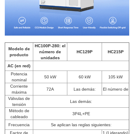
HC100P-280: el
Modelo de
número de
HC129P
HC215P
producto
unidades
AC (en red)
Potencia
50 kW
60 kW
105 kW
nominal
Corriente
72A
Las demás:
El número de
máxima
Válvulas de
Las demás:
tensión
Método de
3P4L+PE
cableado
Frecuencia
Se aplican las reglas siguientes:
Factor de
1 (Liderando)