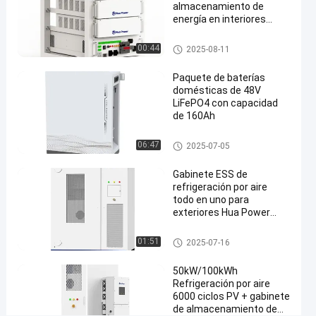
#
almacenamiento de
energía en interiores
containerized
compacto
battery
gabinete de almacenamiento
00:44
2025-08-11
energy
de energía
storage
Paquete de baterías
system
domésticas de 48V
LiFePO4 con capacidad
D
de 160Ah
e
s
Sistema de almacenamiento d
06:47
2025-07-05
c
e energía en el hogar
r
Gabinete ESS de
i
refrigeración por aire
p
todo en uno para
c
exteriores Hua Power
i
Custom 100kW/215kWh
ó
con sistema de
gabinete de almacenamiento
01:51
2025-07-16
n
almacenamiento de
de energía
d
energía de batería PV
50kW/100kWh
LiFePO4
e
Refrigeración por aire
l
6000 ciclos PV + gabinete
p
de almacenamiento de