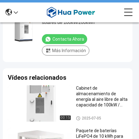
Sistema de almacenamiento de baterías
Sistema
solares de 100kW/200kWh
de
almacenamiento
Contacta Ahora
de
Más Información
baterías
solares
de
Vídeos relacionados
100kW/200kWh
Contacta
Cabinet de
gabinete de
2025-
almacenamiento de
1383 Las
almacenamiento
ahora
energía al aire libre de alta
07-05
opiniones
de energía
Compartir
capacidad de 100kW /
200kWh para proyectos
#
industriales comerciales
gabinete de almacenamiento
00:15
2025-07-05
containerized
de energía
battery
Paquete de baterías
storage
LiFePO4 de 10 kWh para